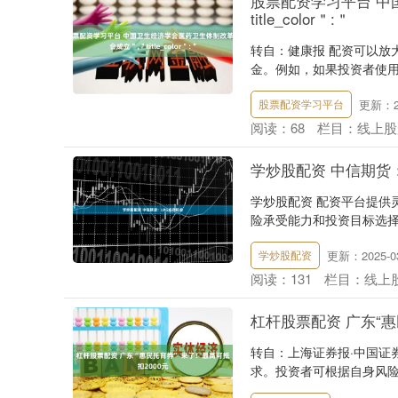
股票配资学习平台 中
title_color＂:＂
转自：健康报 配资可以放
金。例如，如果投资者使用1
更新：20
股票配资学习平台
阅读：
68
栏目：
线上股
学炒股配资 中信期货
学炒股配资 配资平台提供灵
险承受能力和投资目标选择
更新：2025-03
学炒股配资
阅读：
131
栏目：
线上
杠杆股票配资 广东“惠
转自：上海证券报·中国证
求。投资者可根据自身风险