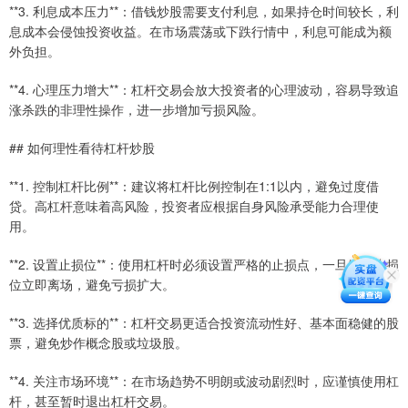
**3. 利息成本压力**：借钱炒股需要支付利息，如果持仓时间较长，利
息成本会侵蚀投资收益。在市场震荡或下跌行情中，利息可能成为额
外负担。
**4. 心理压力增大**：杠杆交易会放大投资者的心理波动，容易导致追
涨杀跌的非理性操作，进一步增加亏损风险。
## 如何理性看待杠杆炒股
**1. 控制杠杆比例**：建议将杠杆比例控制在1:1以内，避免过度借
贷。高杠杆意味着高风险，投资者应根据自身风险承受能力合理使
用。
**2. 设置止损位**：使用杠杆时必须设置严格的止损点，一旦触及止损
位立即离场，避免亏损扩大。
**3. 选择优质标的**：杠杆交易更适合投资流动性好、基本面稳健的股
票，避免炒作概念股或垃圾股。
**4. 关注市场环境**：在市场趋势不明朗或波动剧烈时，应谨慎使用杠
杆，甚至暂时退出杠杆交易。